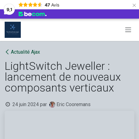
×
47
Avis
9,1
Se rendre au contenu
Actualité Ajax
LightSwitch Jeweller :
lancement de nouveaux
composants verticaux
24 juin 2024
par
Eric Cooremans