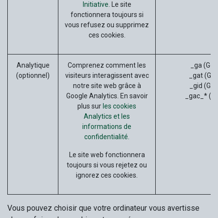
Initiative
. Le site
fonctionnera toujours si
vous refusez ou supprimez
ces cookies.
Analytique
Comprenez comment les
_ga (Goo
(optionnel)
visiteurs interagissent avec
_gat (Goo
notre site web grâce à
_gid (Goo
Google Analytics. En savoir
_gac_* (G
plus sur
les cookies
Analytics et les
informations de
confidentialité.
Le site web fonctionnera
toujours si vous rejetez ou
ignorez ces cookies.
Vous pouvez choisir que votre ordinateur vous avertisse