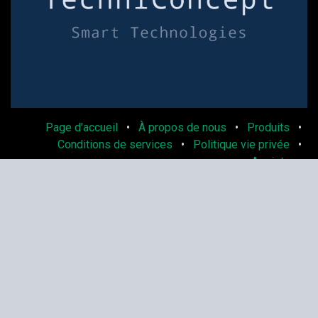
Page d'accueil
•
À propos de nous
•
Produits
•
Conditions de services
•
Politique vie privée
•
Assistance
Politique de cookies
Copyright © Techniconcept S.R.L
Généré par
Odoo
- Le #1
Open Source eCommerce