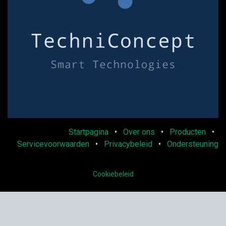
Startpagina
•
Over ons
•
Producten
•
Servicevoorwaarden
•
Privacybeleid
•
Ondersteuning
Cookiebeleid
Copyright © Techniconcept S.R.L
Aangeboden door
Odoo
- De #1
Open source e-commerce