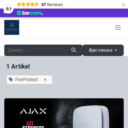
×
47
Reviews
9,1
Overslaan naar inhoud
Ajax nieuws
1 Artikel
FireProtect
×