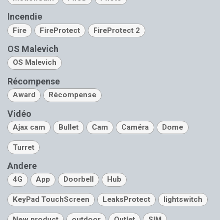
Incendie
Fire
FireProtect
FireProtect 2
OS Malevich
OS Malevich
Récompense
Award
Récompense
Vidéo
Ajax cam
Bullet
Cam
Caméra
Dome
Turret
Andere
4G
App
Doorbell
Hub
KeyPad TouchScreen
LeaksProtect
lightswitch
New product
outdoor
Outlet
SIM